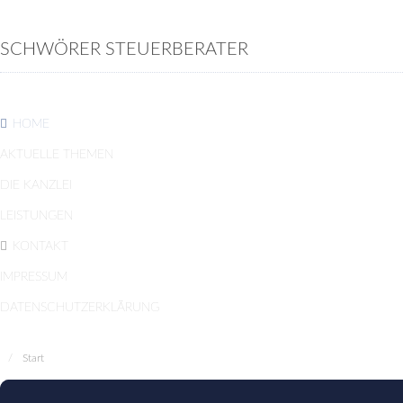
SCHWÖRER STEUERBERATER
HOME
AKTUELLE THEMEN
DIE KANZLEI
LEISTUNGEN
KONTAKT
IMPRESSUM
DATENSCHUTZERKLÄRUNG
Start