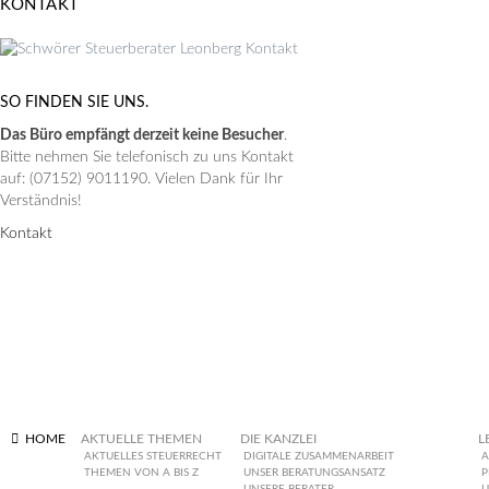
KONTAKT
SO FINDEN SIE UNS.
Das Büro empfängt derzeit keine Besucher
.
Bitte nehmen Sie telefonisch zu uns Kontakt
auf: (07152) 9011190. Vielen Dank für Ihr
Verständnis!
Kontakt
HOME
AKTUELLE THEMEN
DIE KANZLEI
L
AKTUELLES STEUERRECHT
DIGITALE ZUSAMMENARBEIT
A
THEMEN VON A BIS Z
UNSER BERATUNGSANSATZ
P