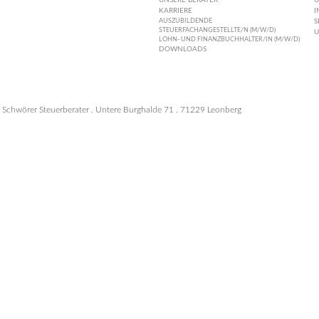
UNSERE BERATER
U
KARRIERE
I
AUSZUBILDENDE
S
STEUERFACHANGESTELLTE/N (M/W/D)
U
LOHN- UND FINANZBUCHHALTER/IN (M/W/D)
DOWNLOADS
Schwörer Steuerberater . Untere Burghalde 71 . 71229 Leonberg